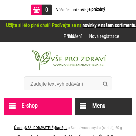
0
je prázdný
Váš nákupní košík
Užijte si léto plné chutí! Podívejte se na
novinky v našem sortimentu.
Přihlášení
Nová registrace
E-shop
Menu
Úvod
»
NAŠI DODAVATELÉ
»
Day Spa
»
Sandalwood mýdlo (santal), 60 g