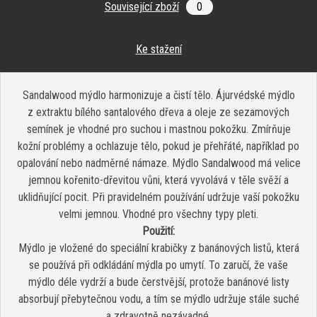
Související zboží
0
Ke stažení
Sandalwood mýdlo harmonizuje a čistí tělo. Ájurvédské mýdlo
z extraktu bílého santalového dřeva a oleje ze sezamových
semínek je vhodné pro suchou i mastnou pokožku. Zmírňuje
kožní problémy a ochlazuje tělo, pokud je přehřáté, například po
opalování nebo nadměrné námaze. Mýdlo Sandalwood má velice
jemnou kořenito-dřevitou vůni, která vyvolává v těle svěží a
uklidňující pocit. Při pravidelném používání udržuje vaší pokožku
velmi jemnou. Vhodné pro všechny typy pleti.
Použití:
Mýdlo je vložené do speciální krabičky z banánových listů, která
se používá při odkládání mýdla po umytí. To zaručí, že vaše
mýdlo déle vydrží a bude čerstvější, protože banánové listy
absorbují přebytečnou vodu, a tím se mýdlo udržuje stále suché
a zdravotně nezávadné.