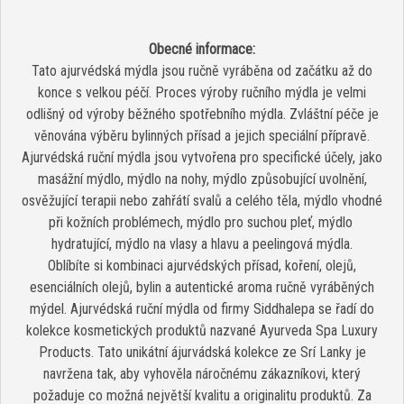
Obecné informace:
Tato ajurvédská mýdla jsou ručně vyráběna od začátku až do
konce s velkou péčí. Proces výroby ručního mýdla je velmi
odlišný od výroby běžného spotřebního mýdla. Zvláštní péče je
věnována výběru bylinných přísad a jejich speciální přípravě.
Ajurvédská ruční mýdla jsou vytvořena pro specifické účely, jako
masážní mýdlo, mýdlo na nohy, mýdlo způsobující uvolnění,
osvěžující terapii nebo zahřátí svalů a celého těla, mýdlo vhodné
při kožních problémech, mýdlo pro suchou pleť, mýdlo
hydratující, mýdlo na vlasy a hlavu a peelingová mýdla.
Oblíbíte si kombinaci ajurvédských přísad, koření, olejů,
esenciálních olejů, bylin a autentické aroma ručně vyráběných
mýdel. Ajurvédská ruční mýdla od firmy Siddhalepa se řadí do
kolekce kosmetických produktů nazvané Ayurveda Spa Luxury
Products. Tato unikátní ájurvádská kolekce ze Srí Lanky je
navržena tak, aby vyhověla náročnému zákazníkovi, který
požaduje co možná největší kvalitu a originalitu produktů. Za