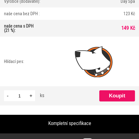
Výrobce (dodavatel):
Day Spa
naše cena bez DPH :
123 Kč
naše cena s DPH
149 Kč
(21 %):
Hlídací pes:
ks
-
+
Kompletní specifikace